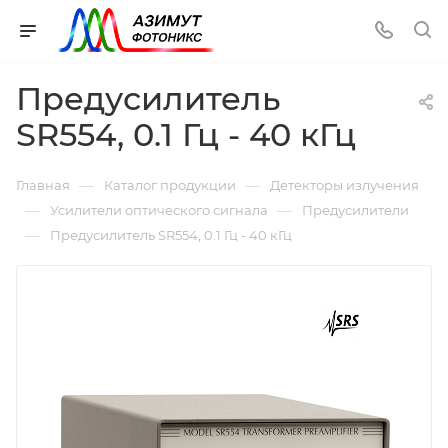
Предусилитель
SR554, 0.1 Гц - 40 кГц
—
—
Главная
Каталог продукции
Детекторы излучения
—
—
Усилители оптического сигнала
Предусилители
—
Предусилитель SR554, 0.1 Гц - 40 кГц