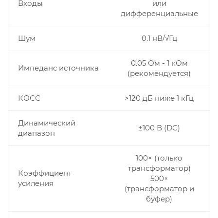
Входы
или
дифференциальные
Шум
0.1 нВ/√Гц
0.05 Ом - 1 кОм
Импеданс источника
(рекомендуется)
КОСС
>120 дБ ниже 1 кГц
Динамический
±100 В (DC)
диапазон
100× (только
трансформатор)
Коэффициент
500×
усиления
(трансформатор и
буфер)