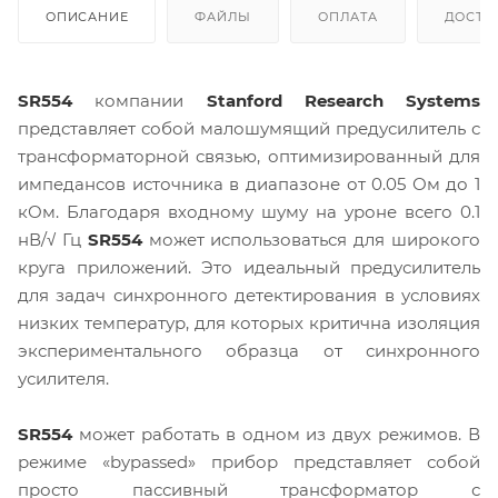
ОПИСАНИЕ
ФАЙЛЫ
ОПЛАТА
ДОСТА
SR554
компании
Stanford Research Systems
представляет собой малошумящий предусилитель с
трансформаторной связью, оптимизированный для
импедансов источника в диапазоне от 0.05 Ом до 1
кОм. Благодаря входному шуму на уроне всего 0.1
нВ/√ Гц
SR554
может использоваться для широкого
круга приложений. Это идеальный предусилитель
для задач синхронного детектирования в условиях
низких температур, для которых критична изоляция
экспериментального образца от синхронного
усилителя.
SR554
может работать в одном из двух режимов. В
режиме «bypassed» прибор представляет собой
просто пассивный трансформатор с