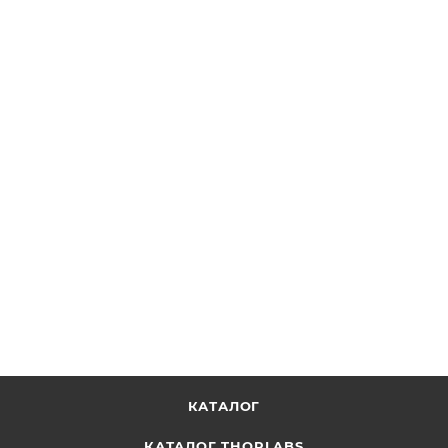
Монохромная камера PixeLINK®, модель: PL-D729-AF-
ED, автофокусировка, USB 3.0, формат сенсора: 2/3",
разрешение: 9.50 Мп, крепление: C-Mount, тип
сенсора: CMOS с прогрессивной разверткой,
(Recertified 05-P)
ОТПРАВИТЬ ЗАПРОС
КАТАЛОГ
КАТАЛОГ THORLABS