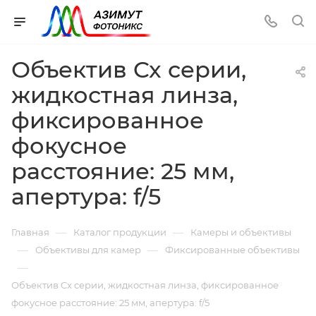
Объектив Cx серии,
жидкостная линза,
фиксированное
фокусное
расстояние: 25 мм,
апертура: f/5
—
—
Главная
Каталог продукции
Камеры и объективы
—
—
Объективы для камер
Фиксированные объективы
—
Объектив Cx серии, жидкостная линза, фиксированное
фокусное расстояние: 25 мм, апертура: f/5