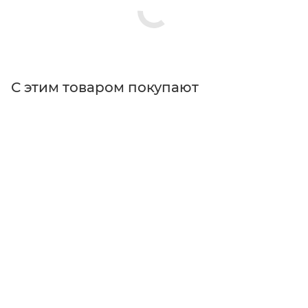
С этим товаром покупают
Поставщик
Edmund Optics
Типы изделий
камеры
Особенности
с автофокусировкой
Тип сенсора
CMOS
Тип матрицы
монохромная