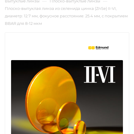
—
—
Выпуклые линзы
Плоско-выпуклые линзы
Плоско-выпуклая линза из селенида цинка (ZnSe) II-VI,
диаметр: 12.7 мм, фокусное расстояние: 25.4 мм, с покрытием
BBAR для 8-12 мкм