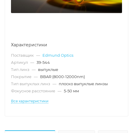
Характеристики
Поставщик
—
Edmund Optics
Артикул
—
39-544
Тип линз
—
выпуклые
Покрытие
—
BBAR (8000-12000nm)
Тип выпуклых линз
—
плоско выпуклые линзы
Фокусное расстояние
—
5-50 мм
Все характеристики