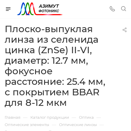
Плоско-выпуклая
линза из селенида
цинка (ZnSe) II-VI,
диаметр: 12.7 мм,
фокусное
расстояние: 25.4 мм,
с покрытием BBAR
для 8-12 мкм
—
—
—
Главная
Каталог продукции
Оптика
—
—
Оптические элементы
Оптические линзы