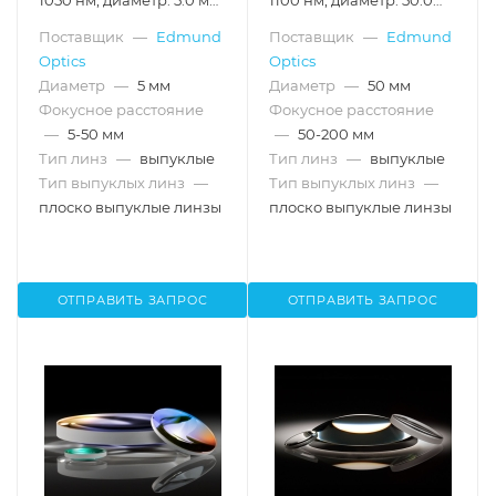
1050 нм, диаметр: 5.0 мм,
1100 нм, диаметр: 50.0
фокусное расстояние:
мм, фокусное
Поставщик
—
Edmund
Поставщик
—
Edmund
7.5 мм
расстояние: 50.0 мм, с
Optics
Optics
затемненными торцами
Диаметр
—
5 мм
Диаметр
—
50 мм
Фокусное расстояние
Фокусное расстояние
—
5-50 мм
—
50-200 мм
Тип линз
—
выпуклые
Тип линз
—
выпуклые
Тип выпуклых линз
—
Тип выпуклых линз
—
плоско выпуклые линзы
плоско выпуклые линзы
ОТПРАВИТЬ ЗАПРОС
ОТПРАВИТЬ ЗАПРОС