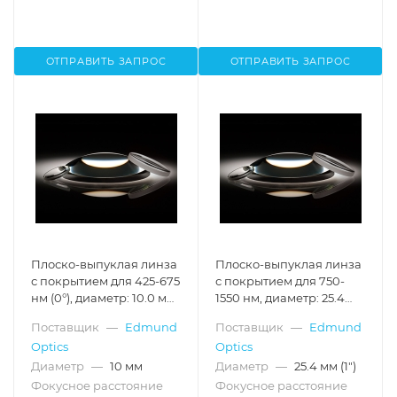
ОТПРАВИТЬ ЗАПРОС
ОТПРАВИТЬ ЗАПРОС
Плоско-выпуклая линза
Плоско-выпуклая линза
с покрытием для 425-675
с покрытием для 750-
нм (0°), диаметр: 10.0 мм,
1550 нм, диаметр: 25.4
фокусное расстояние:
мм, фокусное
Поставщик
—
Edmund
Поставщик
—
Edmund
40.0 мм
расстояние: 101.6 мм
Optics
Optics
Диаметр
—
10 мм
Диаметр
—
25.4 мм (1")
Фокусное расстояние
Фокусное расстояние