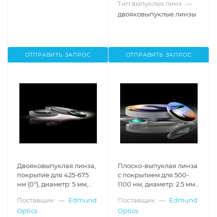
Тип выпуклых линз
—
двояковыпуклые линзы
ОТПРАВИТЬ ЗАПРОС
ОТПРАВИТЬ ЗАПРОС
Двояковыпуклая линза,
Плоско-выпуклая линза
покрытие для 425-675
с покрытием для 500-
нм (0°), диаметр: 5 мм,
1100 нм, диаметр: 2.5 мм,
фокусное расстояние: 10
фокусное расстояние:
Поставщик
—
Edmund
Поставщик
—
Edmund
мм, с затемненными
5.0 мм
Optics
Optics
торцами