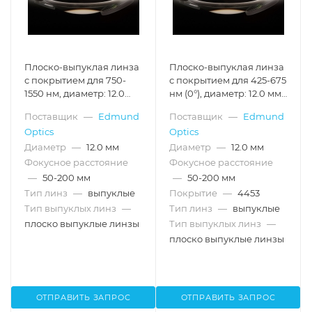
Плоско-выпуклая линза
Плоско-выпуклая линза
с покрытием для 750-
с покрытием для 425-675
1550 нм, диаметр: 12.0
нм (0°), диаметр: 12.0 мм,
мм, фокусное
фокусное расстояние:
Поставщик
—
Edmund
Поставщик
—
Edmund
расстояние: 60.0 мм
60.0 мм, с
Optics
Optics
затемненными торцами
Диаметр
—
12.0 мм
Диаметр
—
12.0 мм
Фокусное расстояние
Фокусное расстояние
—
50-200 мм
—
50-200 мм
Тип линз
—
выпуклые
Покрытие
—
4453
Тип выпуклых линз
—
Тип линз
—
выпуклые
плоско выпуклые линзы
Тип выпуклых линз
—
плоско выпуклые линзы
ОТПРАВИТЬ ЗАПРОС
ОТПРАВИТЬ ЗАПРОС