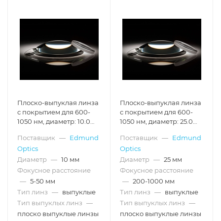
Плоско-выпуклая линза
Плоско-выпуклая линза
с покрытием для 600-
с покрытием для 600-
1050 нм, диаметр: 10.0
1050 нм, диаметр: 25.0
мм, фокусное
мм, фокусное
Поставщик
—
Edmund
Поставщик
—
Edmund
расстояние: 30.0 мм
расстояние: 300.0 мм, с
Optics
Optics
затемненными торцами
Диаметр
—
10 мм
Диаметр
—
25 мм
Фокусное расстояние
Фокусное расстояние
—
5-50 мм
—
200-1000 мм
Тип линз
—
выпуклые
Тип линз
—
выпуклые
Тип выпуклых линз
—
Тип выпуклых линз
—
плоско выпуклые линзы
плоско выпуклые линзы