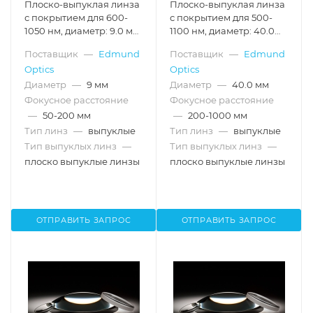
Плоско-выпуклая линза
Плоско-выпуклая линза
с покрытием для 600-
с покрытием для 500-
1050 нм, диаметр: 9.0 мм,
1100 нм, диаметр: 40.0
фокусное расстояние:
мм, фокусное
Поставщик
—
Edmund
Поставщик
—
Edmund
72.0 мм, с затемненными
расстояние: 300.0 мм, с
Optics
Optics
торцами
затемненными торцами
Диаметр
—
9 мм
Диаметр
—
40.0 мм
Фокусное расстояние
Фокусное расстояние
—
50-200 мм
—
200-1000 мм
Тип линз
—
выпуклые
Тип линз
—
выпуклые
Тип выпуклых линз
—
Тип выпуклых линз
—
плоско выпуклые линзы
плоско выпуклые линзы
ОТПРАВИТЬ ЗАПРОС
ОТПРАВИТЬ ЗАПРОС