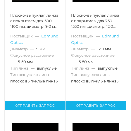
Плоско-выпуклая линза
Плоско-выпуклая линза
с покрытием для 500-
с покрытием для 750-
1100 нм, диаметр: 9.0 мм,
1550 нм, диаметр: 12.0
фокусное расстояние:
мм, фокусное
Поставщик
—
Edmund
Поставщик
—
Edmund
9.0 мм
расстояние: 36.0 мм
Optics
Optics
Диаметр
—
9 мм
Диаметр
—
12.0 мм
Фокусное расстояние
Фокусное расстояние
—
5-50 мм
—
5-50 мм
Тип линз
—
выпуклые
Тип линз
—
выпуклые
Тип выпуклых линз
—
Тип выпуклых линз
—
плоско выпуклые линзы
плоско выпуклые линзы
ОТПРАВИТЬ ЗАПРОС
ОТПРАВИТЬ ЗАПРОС