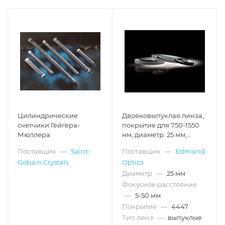
Цилиндрические
Двояковыпуклая линза,
счетчики Гейгера-
покрытие для 750-1550
Мюллера
нм, диаметр: 25 мм,
фокусное расстояние: 25
Поставщик
—
Saint-
Поставщик
—
Edmund
мм
Gobain Crystals
Optics
Диаметр
—
25 мм
Фокусное расстояние
—
5-50 мм
Покрытие
—
4447
Тип линз
—
выпуклые