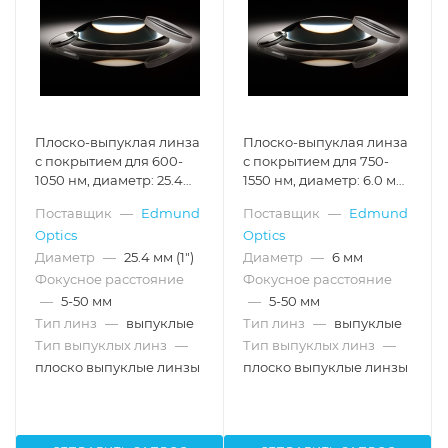
Плоско-выпуклая линза
Плоско-выпуклая линза
с покрытием для 600-
с покрытием для 750-
1050 нм, диаметр: 25.4
1550 нм, диаметр: 6.0 мм,
мм, фокусное
фокусное расстояние:
Поставщик
—
Edmund
Поставщик
—
Edmund
расстояние: 38.1 мм, с
20.0 мм, с
Optics
Optics
затемненными торцами
затемненными торцами
Диаметр
—
25.4 мм (1")
Диаметр
—
6 мм
Фокусное расстояние
Фокусное расстояние
—
5-50 мм
—
5-50 мм
Тип линз
—
выпуклые
Тип линз
—
выпуклые
Тип выпуклых линз
—
Тип выпуклых линз
—
плоско выпуклые линзы
плоско выпуклые линзы