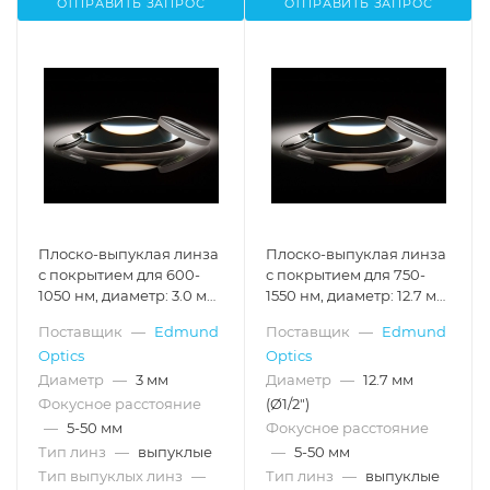
ОТПРАВИТЬ ЗАПРОС
ОТПРАВИТЬ ЗАПРОС
Плоско-выпуклая линза
Плоско-выпуклая линза
с покрытием для 600-
с покрытием для 750-
1050 нм, диаметр: 3.0 мм,
1550 нм, диаметр: 12.7 мм,
фокусное расстояние:
фокусное расстояние:
Поставщик
—
Edmund
Поставщик
—
Edmund
12.0 мм
25.4 мм, с затемненными
Optics
Optics
торцами
Диаметр
—
3 мм
Диаметр
—
12.7 мм
Фокусное расстояние
(Ø1/2")
—
5-50 мм
Фокусное расстояние
Тип линз
—
выпуклые
—
5-50 мм
Тип выпуклых линз
—
Тип линз
—
выпуклые