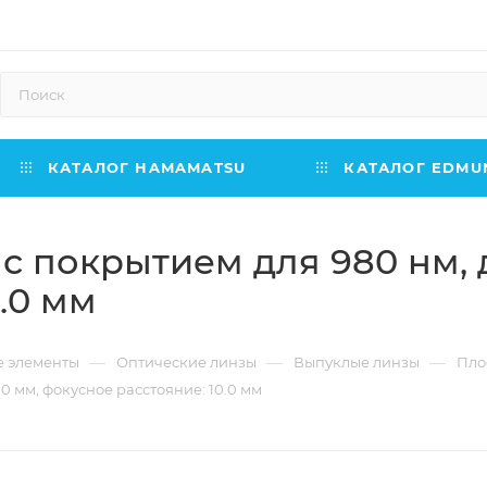
КАТАЛОГ HAMAMATSU
КАТАЛОГ EDMUN
с покрытием для 980 нм, д
.0 мм
—
—
—
е элементы
Оптические линзы
Выпуклые линзы
Пло
0 мм, фокусное расстояние: 10.0 мм