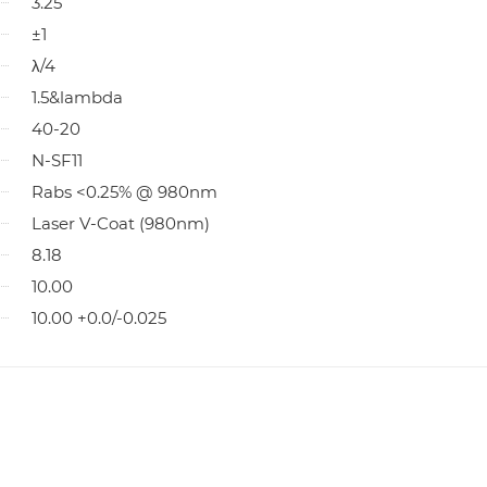
3.25
±1
λ/4
1.5&lambda
40-20
N-SF11
Rabs <0.25% @ 980nm
Laser V-Coat (980nm)
8.18
10.00
10.00 +0.0/-0.025