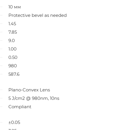
10 мм
Protective bevel as needed
1.45
7.85
9.0
1.00
0.50
980
587.6
Plano-Convex Lens
5 J/cm2 @ 980nm, 10ns
Compliant
±0.05