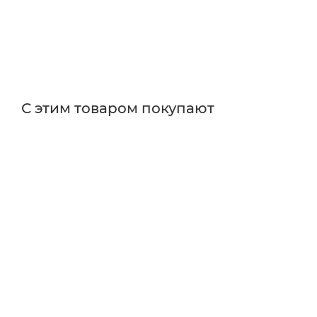
С этим товаром покупают
Поставщик
Thorlabs
Типы изделий
держатели
Тип держателя
кинематический
Диаметр оптики
12.5
Тип товара