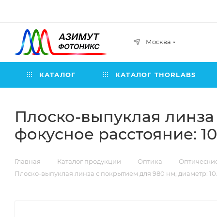
Москва
КАТАЛОГ
КАТАЛОГ THORLABS
Плоско-выпуклая линза 
фокусное расстояние: 10
—
—
—
Главная
Каталог продукции
Оптика
Оптически
Плоско-выпуклая линза с покрытием для 980 нм, диаметр: 10.