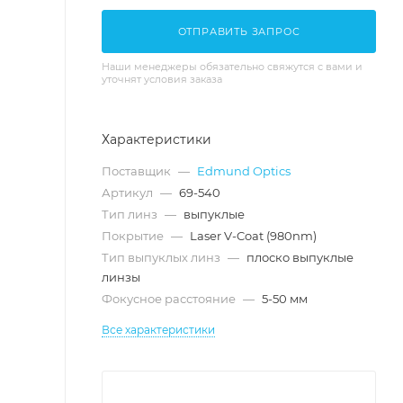
ОТПРАВИТЬ ЗАПРОС
Наши менеджеры обязательно свяжутся с вами и
уточнят условия заказа
Характеристики
Поставщик
—
Edmund Optics
Артикул
—
69-540
Тип линз
—
выпуклые
Покрытие
—
Laser V-Coat (980nm)
Тип выпуклых линз
—
плоско выпуклые
линзы
Фокусное расстояние
—
5-50 мм
Все характеристики