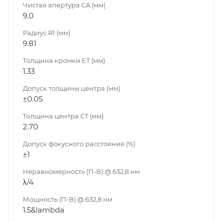
Чистая апертура CA (мм)
9.0
Радиус R1 (мм)
9.81
Толщина кромки ET (мм)
1.33
Допуск толщины центра (мм)
±0.05
Толщина центра CT (мм)
2.70
Допуск фокусного расстояния (%)
±1
Неравномерность (П-В) @ 632,8 нм
λ/4
Мощность (П-В) @ 632,8 нм
1.5&lambda