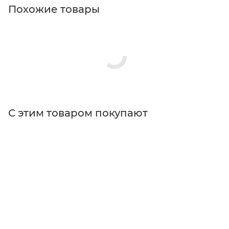
Похожие товары
С этим товаром покупают
Поставщик
Thorlabs
Типы изделий
держатели
Тип держателя
кинематический
Диаметр оптики