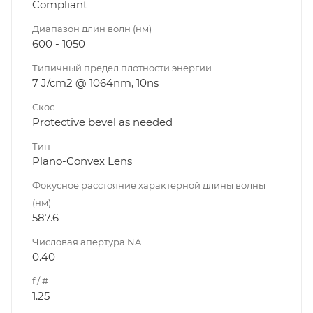
Compliant
Диапазон длин волн (нм)
600 - 1050
Типичный предел плотности энергии
7 J/cm2 @ 1064nm, 10ns
Скос
Protective bevel as needed
Тип
Plano-Convex Lens
Фокусное расстояние характерной длины волны
(нм)
587.6
Числовая апертура NA
0.40
f / #
1.25