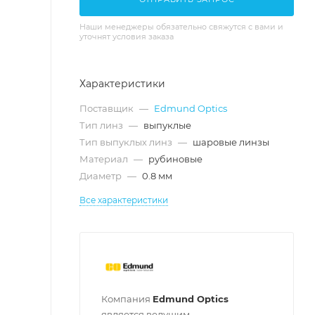
Наши менеджеры обязательно свяжутся с вами и
уточнят условия заказа
Характеристики
Поставщик
—
Edmund Optics
Тип линз
—
выпуклые
Тип выпуклых линз
—
шаровые линзы
Материал
—
рубиновые
Диаметр
—
0.8 мм
Все характеристики
Компания
Edmund Optics
является ведущим