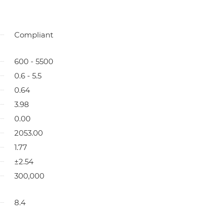
Compliant
600 - 5500
0.6 - 5.5
0.64
3.98
0.00
2053.00
1.77
±2.54
300,000
8.4