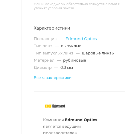
Наши менеджеры обязательно свяжутся с вами и
уточнят условия заказа
Характеристики
Поставщик
—
Edmund Optics
Тип линз
—
выпуклые
Тип выпуклых линз
—
шаровые линзы
Материал
—
рубиновые
Диаметр
—
0.3 мм
Все характеристики
Компания
Edmund Optics
является ведущим
производителем