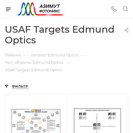
USAF Targets Edmund
Optics
—
—
Главная
Каталог Edmund Optics
—
Тест-объекты Edmund Optics
USAF Targets Edmund Optics
ФИЛЬТР