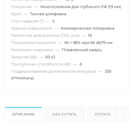
Покрытие
—
Многослойное для глубокого УФ (19 нм)
Края
—
Тонкая шлифовка
Угол падения (°)
—
5
Задняя поверхность
—
Коммерческая полировка
Расчетная длина волны DWL (нм)
—
19
Параметры покрытия
—
Rs > 38% при 65 эВ/19 нм
Материал подложки
—
Плавленный кварц
Энергия (эВ)
—
65 ±2
Пропускная способность (эВ)
—
6
Поддерживаемая длительность импульса
—
330
аттосекунд
ОПИСАНИЕ
КАК КУПИТЬ
ОПЛАТА
Д