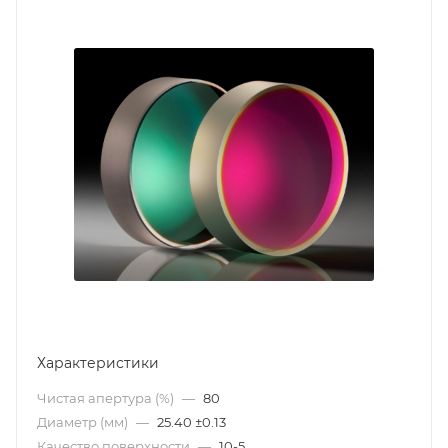
Характеристики
Чистая апертура (%)
—
80
Диаметр (мм)
—
25.40 ±0.13
Качество поверхности
—
10-5