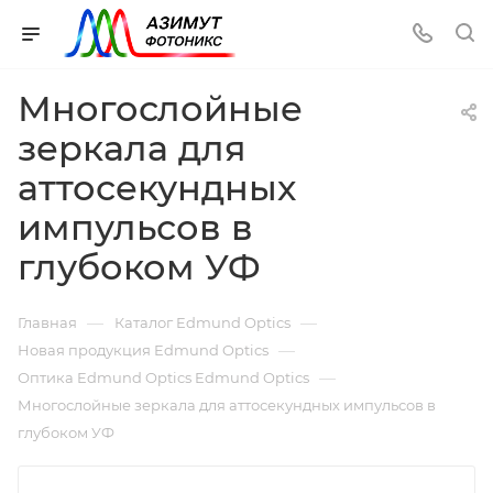
Многослойные
зеркала для
аттосекундных
импульсов в
глубоком УФ
—
—
Главная
Каталог Edmund Optics
—
Новая продукция Edmund Optics
—
Оптика Edmund Optics Edmund Optics
Многослойные зеркала для аттосекундных импульсов в
глубоком УФ