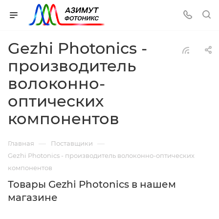
Gezhi Photonics -
производитель
волоконно-
оптических
компонентов
—
—
Главная
Поставщики
Gezhi Photonics - производитель волоконно-оптических
компонентов
Товары Gezhi Photonics в нашем
магазине