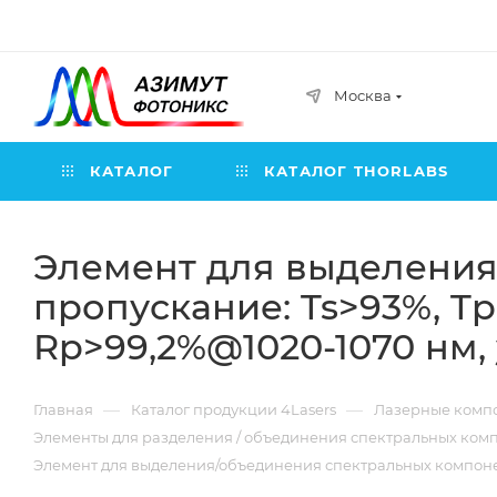
Москва
КАТАЛОГ
КАТАЛОГ THORLABS
Элемент для выделения
пропускание: Ts>93%, T
Rp>99,2%@1020-1070 нм, 
—
—
Главная
Каталог продукции 4Lasers
Лазерные компо
Элементы для разделения / объединения спектральных комп
Элемент для выделения/объединения спектральных компонент