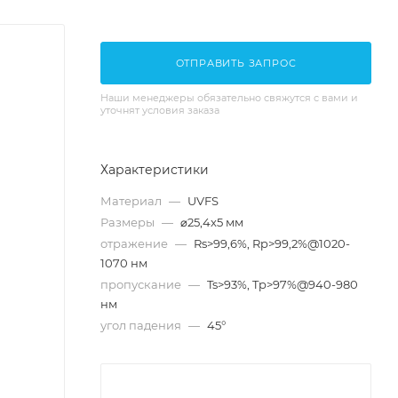
ОТПРАВИТЬ ЗАПРОС
Наши менеджеры обязательно свяжутся с вами и
уточнят условия заказа
Характеристики
Материал
—
UVFS
Размеры
—
⌀25,4x5 мм
отражение
—
Rs>99,6%, Rp>99,2%@1020-
1070 нм
пропускание
—
Ts>93%, Tp>97%@940-980
нм
угол падения
—
45°