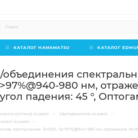
КАТАЛОГ HAMAMATSU
КАТАЛОГ EDMUN
/объединения спектральн
p>97%@940-980 нм, отраже
угол падения: 45 °, Оптог
—
—
ненты (оптика) 4Lasers
Светоделители 4Lasers
—
онент 4Lasers
ов, пропускание: Ts>93%, Tp>97%@940-980 нм, отражение: Rs>99,