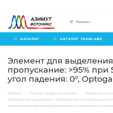
Москва
КАТАЛОГ
КАТАЛОГ THORLABS
Элемент для выделения
пропускание: >95% при 5
угол падения: 0°, Optog
—
—
Главная
Каталог продукции 4Lasers
Лазерные компо
Элементы для разделения / объединения спектральных комп
Элемент для выделения/объединения спектральных компоненто