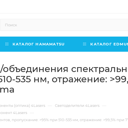
КАТАЛОГ HAMAMATSU
КАТАЛОГ EDMUN
/объединения спектральн
10-535 нм, отражение: >99
ama
—
—
ненты (оптика) 4Lasers
Светоделители 4Lasers
—
онент 4Lasers
в, пропускание: >95% при 510-535 нм, отражение: >99,5% при 77