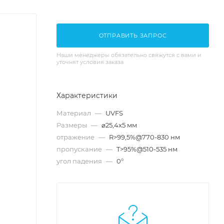
ОТПРАВИТЬ ЗАПРОС
Наши менеджеры обязательно свяжутся с вами и
уточнят условия заказа
Характеристики
Материал
—
UVFS
Размеры
—
⌀25,4x5 мм
отражение
—
R>99,5%@770-830 нм
пропускание
—
T>95%@510-535 нм
угол падения
—
0°