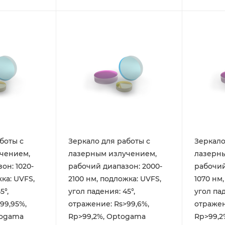
боты с
Зеркало для работы с
Зеркало
чением,
лазерным излучением,
лазерн
он: 1020-
рабочий диапазон: 2000-
рабочий
ка: UVFS,
2100 нм, подложка: UVFS,
1070 нм
5°,
угол падения: 45°,
угол пад
99,95%,
отражение: Rs>99,6%,
отражен
togama
Rp>99,2%, Optogama
Rp>99,2