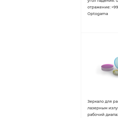
угол падения: 0
отражение: >99
Optogama
Зеркало для ра
лазерным излу
рабочий диапаз