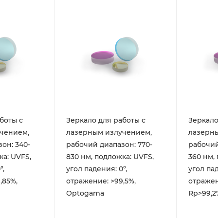
боты с
Зеркало для работы с
Зеркало
чением,
лазерным излучением,
лазерн
он: 340-
рабочий диапазон: 770-
рабочий
ка: UVFS,
830 нм, подложка: UVFS,
360 нм,
°,
угол падения: 0°,
угол пад
,85%,
отражение: >99,5%,
отражен
Optogama
Rp>99,2