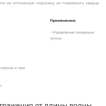
тся на оптическую подложку из плавленого кварца
Применения:
- Управление лазерным
лучом.
пазоне и при
л.
тражения от длины волны