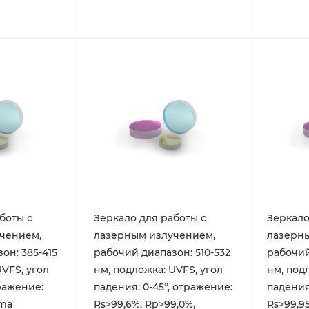
боты с
Зеркало для работы с
Зеркало
чением,
лазерным излучением,
лазерн
он: 385-415
рабочий диапазон: 510-532
рабочий
UVFS, угол
нм, подложка: UVFS, угол
нм, под
тражение:
падения: 0-45°, отражение:
падения
ama
Rs>99,6%, Rp>99,0%,
Rs>99,9