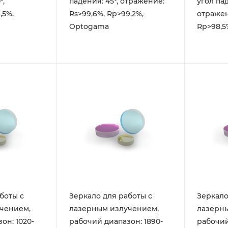
°,
падения: 45°, отражение:
угол пад
,5%,
Rs>99,6%, Rp>99,2%,
отражен
Optogama
Rp>98,5
боты с
Зеркало для работы с
Зеркало
чением,
лазерным излучением,
лазерн
он: 1020-
рабочий диапазон: 1890-
рабочий