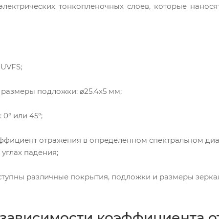
электрических тонкопленочных слоев, которые нанося
 UVFS;
 размеры подложки: ⌀25.4x5 мм;
 0° или 45°;
ффициент отражения в определенном спектральном диа
углах падения;
оступны различные покрытия, подложки и размеры зерка
 зависимости коэффициента о