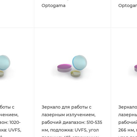
Optogama
Optoga
боты с
Зеркало для работы с
Зеркало
чением,
лазерным излучением,
лазерн
он: 1020-
рабочий диапазон: 510-535
рабочий
ка: UVFS,
нм, подложка: UVFS, угол
266 нм,