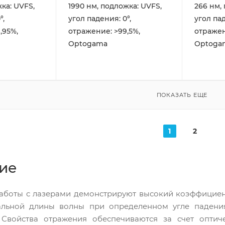
ка: UVFS,
1990 нм, подложка: UVFS,
266 нм,
°,
угол падения: 0°,
угол пад
,95%,
отражение: >99,5%,
отражен
Optogama
Optoga
ПОКАЗАТЬ ЕЩЕ
1
2
ие
работы с лазерами демонстрируют высокий коэффициен
альной длины волны при определенном угле падения
 Свойства отражения обеспечиваются за счет опти