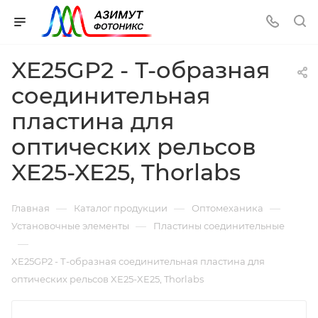
XE25GP2 - Т-образная
соединительная
пластина для
оптических рельсов
XE25-XE25, Thorlabs
—
—
—
Главная
Каталог продукции
Оптомеханика
—
Установочные элементы
Пластины соединительные
—
XE25GP2 - Т-образная соединительная пластина для
оптических рельсов XE25-XE25, Thorlabs