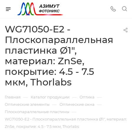
WG71050-E2 -
Плоскопараллельная
пластинка Ø1",
материал: ZnSe,
покрытие: 4.5 - 7.5
мкм, Thorlabs
—
—
—
Главная
Каталог продукции
Оптика
—
—
Оптические элементы
Оптические окна
—
Плоскопараллельные пластины
WG71050-E2 - Плоскопараллельная пластинка Ø1", материал:
ZnSe, покрытие: 4.5 - 7.5 мкм, Thorlabs