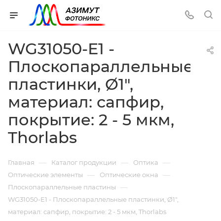
WG31050-E1 -
Плоскопараллельные
пластинки, Ø1",
материал: сапфир,
покрытие: 2 - 5 мкм,
Thorlabs
—
—
—
Главная
Каталог продукции
Оптика
—
—
Оптические элементы
Оптические окна
—
Плоскопараллельные пластины
WG31050-E1 - Плоскопараллельные пластинки, Ø1",
материал: сапфир, покрытие: 2 - 5 мкм, Thorlabs