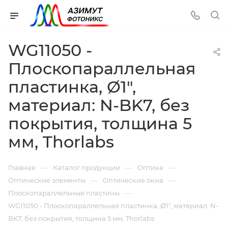
WG11050 -
Плоскопараллельная
пластинка, Ø1",
материал: N-BK7, без
покрытия, толщина 5
мм, Thorlabs
—
—
—
Главная
Каталог продукции
Оптика
—
—
Оптические элементы
Оптические окна
—
Плоскопараллельные пластины
WG11050 - Плоскопараллельная пластинка, Ø1", материал: N-
BK7, без покрытия, толщина 5 мм, Thorlabs