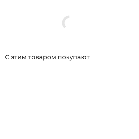
С этим товаром покупают
Поставщик
Edmund Optics
Применение
для микроскопии, для спектроскопии
Тип оптических фильтров
дихроичные фильтры, флуоресцентные
фильтры
Размер
Ø50 мм