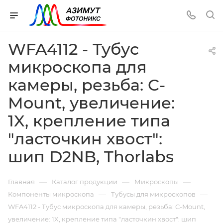
WFA4112 - Тубус
микроскопа для
камеры, резьба: C-
Mount, увеличение:
1X, крепление типа
"ласточкин хвост":
шип D2NB, Thorlabs
—
—
—
Главная
Каталог продукции
Микроскопы
—
—
Компоненты микроскопа
Тубусы для микроскопов
WFA4112 - Тубус микроскопа для камеры, резьба: C-Mount,
увеличение: 1X, крепление типа "ласточкин хвост": шип