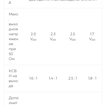
д
Макс
.
выхо
дное
напр
2.0
2.3
2.5
1.7
яжен
V
V
V
V
PP
PP
PP
PP
ие
при
50
Ом
КСВ
Н на
1.6 : 1
1.4 : 1
2.5 : 1
1.8 : 1
выхо
де
Допо
лнит