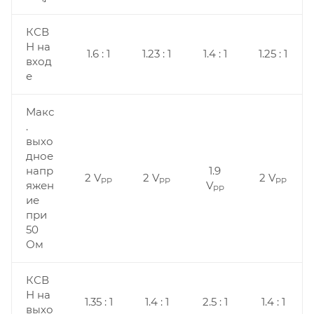
КСВ
Н на
1.6 : 1
1.23 : 1
1.4 : 1
1.25 : 1
вход
е
Макс
.
выхо
дное
напр
1.9
2 V
2 V
2 V
PP
PP
PP
яжен
V
PP
ие
при
50
Ом
КСВ
Н на
1.35 : 1
1.4 : 1
2.5 : 1
1.4 : 1
выхо