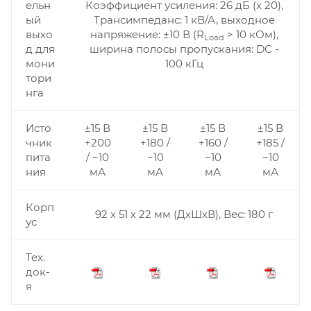
ельн
Коэффициент усиления: 26 дБ (x 20),
ый
Трансимпеданс: 1 кВ/А, выходное
выхо
напряжение: ±10 В (R
> 10 кОм),
Load
д для
ширина полосы пропускания: DC -
мони
100 кГц
тори
нга
Исто
±15 В
±15 В
±15 В
±15 В
чник
+200
+180 /
+160 /
+185 /
пита
/ −10
−10
−10
−10
ния
мА
мА
мА
мА
Корп
92 x 51 x 22 мм (ДхШхВ), Вес: 180 г
ус
Тех.
док-
я