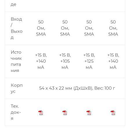
де
Вход
50
50
50
50
/
Ом,
Ом,
Ом,
Ом,
Выхо
SMA
SMA
SMA
SMA
д
Исто
+15 В,
+15 В,
+15 В,
+15 В,
чник
+140
+105
+125
+140
пита
мА
мА
мА
мА
ния
Корп
54 x 43 x 22 мм (ДхШхВ), Вес: 100 г
ус
Тех.
док-
я