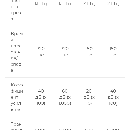
част
1.1 ГГц
1.1 ГГц
2 ГГц
2 ГГц
ота
срез
а
Врем
я
нара
320
320
180
180
стан
пс
пс
пс
пс
ия/
спад
а
Коэф
фици
40
60
20
40
ент
дБ (x
дБ (x
дБ (x
дБ (x
усил
100)
1,000)
10)
100)
ения
Тран