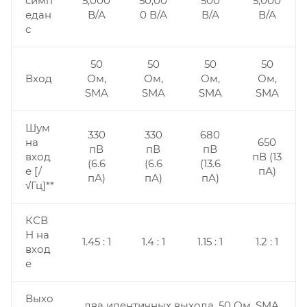
симп
5,000
50,00
500
5,000
едан
В/А
0 В/А
В/А
В/А
с
50
50
50
50
Вход
Ом,
Ом,
Ом,
Ом,
SMA
SMA
SMA
SMA
Шум
330
330
680
на
650
пВ
пВ
пВ
вход
пВ (13
(6.6
(6.6
(13.6
е [/
пА)
пА)
пА)
пА)
√Гц]**
КСВ
Н на
1.45 : 1
1.4 : 1
1.15 : 1
1.2 : 1
вход
е
Выхо
два идентичных выхода, 50 Ом, SMA