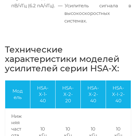
пВ/√Гц (6.2 пА/√Гц).
Усилитель сигнала в
высокоскоростных
системах.
Технические
характеристики моделей
усилителей серии HSA-X:
HSA-
HSA-
HSA-
HSA-
Мод
X-1-
X-2-
X-2-
X-I-2-
ель
40
20
40
40
Ниж
няя
част
10
10
10
10
ота
кГц
кГц
кГц
кГц