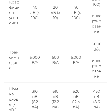
Коэф
100)
фици
40
20
40
ент
дБ (x
дБ (x
дБ (x
инве
усил
100)
10)
100)
ртир
ения
ован
ие
5,000
В/А
Тран
симп
5,000
500
5,000
инве
едан
В/А
В/А
В/А
ртир
с
ован
ие
Шум
310
610
620
430
на
пВ
пВ
пВ
пВ
вход
(6.2
(12.2
(12.4
(8.6
е [/
пА)
пА)
пА)
пА)
√Гц]