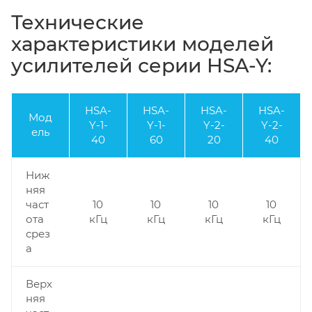
Технические
характеристики моделей
усилителей серии HSA-Y:
HSA-
HSA-
HSA-
HSA-
Мод
Y-1-
Y-1-
Y-2-
Y-2-
ель
40
60
20
40
Ниж
няя
част
10
10
10
10
ота
кГц
кГц
кГц
кГц
срез
а
Верх
няя