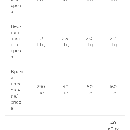
срез
а
Верх
няя
част
1.2
2.5
2.0
2.2
ота
ГГц
ГГц
ГГц
ГГц
срез
а
Врем
я
нара
290
140
180
160
стан
пс
пс
пс
пс
ия/
спад
а
40
дБ (x