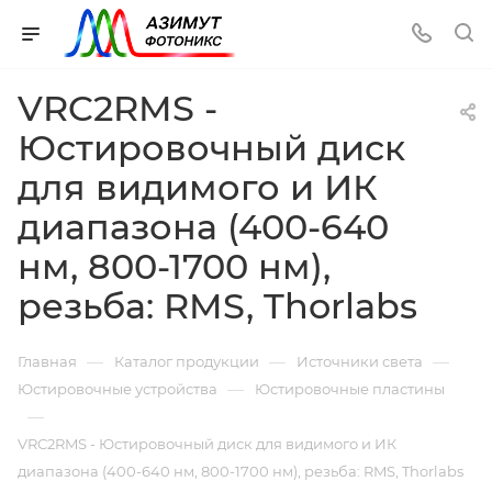
VRC2RMS -
Юстировочный диск
для видимого и ИК
диапазона (400-640
нм, 800-1700 нм),
резьба: RMS, Thorlabs
—
—
—
Главная
Каталог продукции
Источники света
—
Юстировочные устройства
Юстировочные пластины
—
VRC2RMS - Юстировочный диск для видимого и ИК
диапазона (400-640 нм, 800-1700 нм), резьба: RMS, Thorlabs