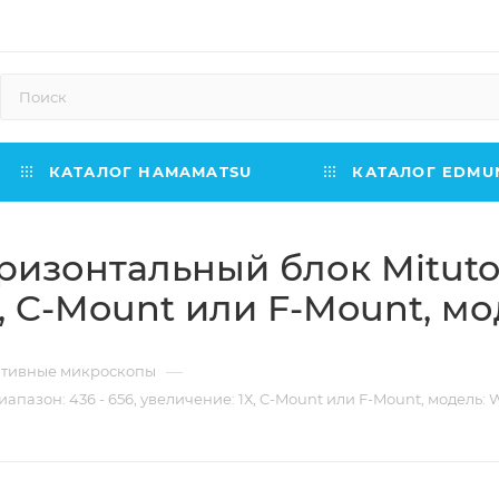
КАТАЛОГ HAMAMATSU
КАТАЛОГ EDMUN
изонтальный блок Mitutoy
1Х, C-Mount или F-Mount, 
—
ативные микроскопы
пазон: 436 - 656, увеличение: 1Х, C-Mount или F-Mount, модель: