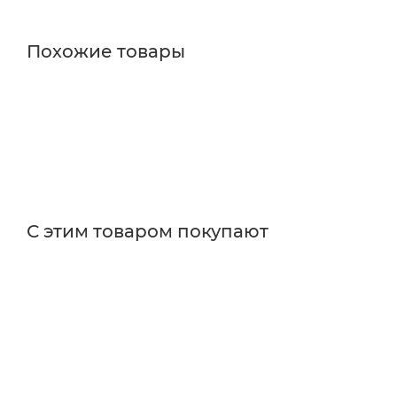
Похожие товары
С этим товаром покупают
Поставщик
Edmund Optics
Длина волны
коротковолновые
Размер