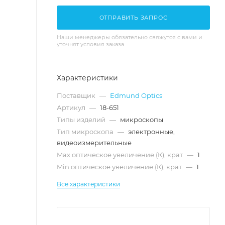
ОТПРАВИТЬ ЗАПРОС
Наши менеджеры обязательно свяжутся с вами и
уточнят условия заказа
Характеристики
Поставщик
—
Edmund Optics
Артикул
—
18-651
Типы изделий
—
микроскопы
Тип микроскопа
—
электронные,
видеоизмерительные
Max оптическое увеличение (К), крат
—
1
Min оптическое увеличение (К), крат
—
1
Все характеристики