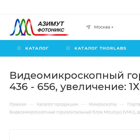
Москва
КАТАЛОГ
КАТАЛОГ THORLABS
Видеомикроскопный гор
436 - 656, увеличение: 
—
—
—
Главная
Каталог продукции
Микроскопы
Порт
Видеомикроскопный горизонтальный блок Mitutoyo (VMU), диа