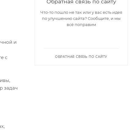
Обратная связь по сайту
Что-то пошло не так или у вас есть идея
по улучшению сайта? Сообщите, и мы
всё поправим
очной и
е с
ОБРАТНАЯ СВЯЗЬ ПО САЙТУ
ивы,
р задач
х,