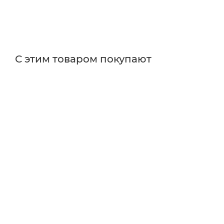
С этим товаром покупают
Поставщик
Edmund Optics
Длина волны
коротковолновые
Размер
Ø25 мм
Цвет
синие
Форма
круглые