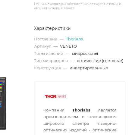
Наши менеджеры обязательно свяжутся с вами и
уточнят условия заказа
Характеристики
Поставщик
—
Thorlabs
Артикул
—
VENETO
Типы изделий
—
микроскопы
Тип микроскопа
—
оптические (световые)
Конструкция
—
инвертированные
Компания
Thorlabs
является
производителем и поставщиком
широкого спектра лазерно-
оптических изделий - оптические