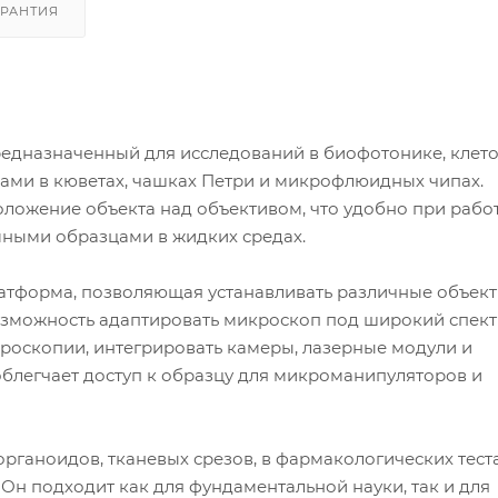
АРАНТИЯ
едназначенный для исследований в биофотонике, клет
цами в кюветах, чашках Петри и микрофлюидных чипах.
ложение объекта над объективом, что удобно при работ
ными образцами в жидких средах.
атформа, позволяющая устанавливать различные объект
 возможность адаптировать микроскоп под широкий спект
роскопии, интегрировать камеры, лазерные модули и
блегчает доступ к образцу для микроманипуляторов и
рганоидов, тканевых срезов, в фармакологических теста
Он подходит как для фундаментальной науки, так и для