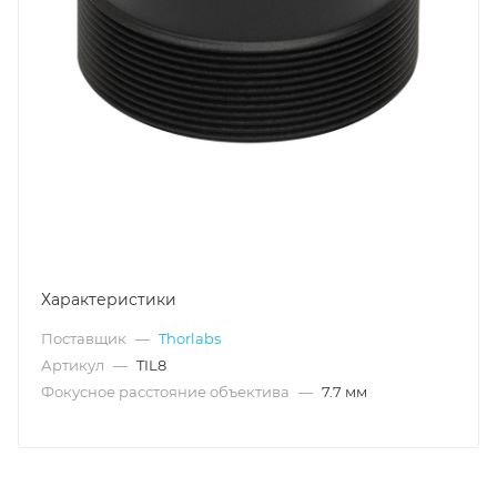
Характеристики
Поставщик
—
Thorlabs
Артикул
—
TIL8
Фокусное расстояние объектива
—
7.7 мм