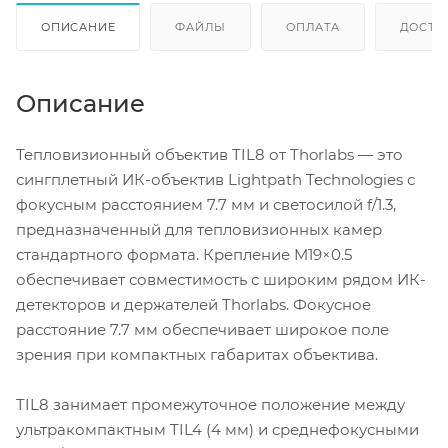
ОПИСАНИЕ
ФАЙЛЫ
ОПЛАТА
ДОСТА
Описание
Тепловизионный объектив TIL8 от Thorlabs — это
сингплетный ИК-объектив Lightpath Technologies с
фокусным расстоянием 7.7 мм и светосилой f/1.3,
предназначенный для тепловизионных камер
стандартного формата. Крепление M19×0.5
обеспечивает совместимость с широким рядом ИК-
детекторов и держателей Thorlabs. Фокусное
расстояние 7.7 мм обеспечивает широкое поле
зрения при компактных габаритах объектива.
TIL8 занимает промежуточное положение между
ультракомпактным TIL4 (4 мм) и среднефокусными