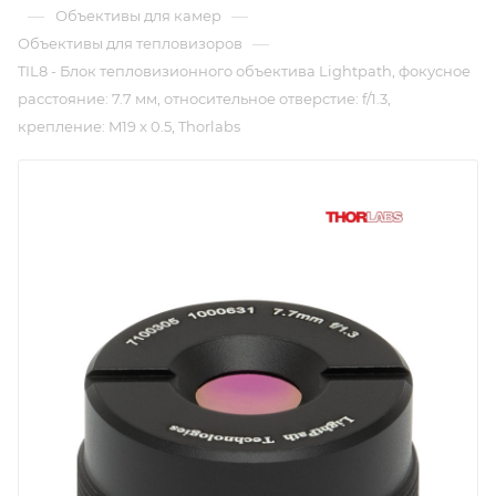
—
—
Объективы для камер
—
Объективы для тепловизоров
TIL8 - Блок тепловизионного объектива Lightpath, фокусное
расстояние: 7.7 мм, относительное отверстие: f/1.3,
крепление: M19 x 0.5, Thorlabs