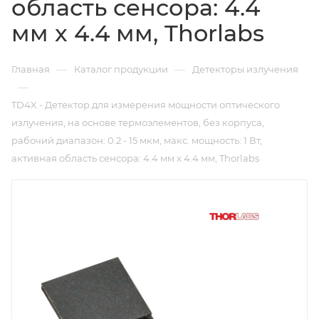
область сенсора: 4.4
мм x 4.4 мм, Thorlabs
—
—
Главная
Каталог продукции
Детекторы излучения
—
TD4X - Детектор для измерения мощности оптического
излучения, на основе термоэлементов, без корпуса,
рабочий диапазон: 0.2 - 15 мкм, макс. мощность: 1 Вт,
активная область сенсора: 4.4 мм x 4.4 мм, Thorlabs