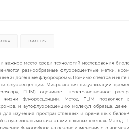
ТАВКА
ГАРАНТИЯ
и важное место среди технологий исследования биол
меняются разнообразные флуоресцентные метки, кром
зные эндогенные флуорохромы. Помимо спектра и инте
зни флуоресценции. Микроскопия визуализации време
microscopy, FLIM) оценивает пространственное расп
и жизни флуоресценции. Метод FLIM позволяет р
ромов, и аутофлуоресценцию молекул образца, даже 
я для изучения пространственных и временных белок
й с нуклеиновыми кислотами в живых клетках. Метод F
ружении флуорофора на основе изменения его времени