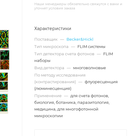
Наши менеджеры обязательно свяжутся с вами и
уточнят условия заказа
Характеристики
Поставщик
—
Becker&Hickl
Тип микроскопа
—
FLIM системы
Тип детектора счета фотонов
—
FLIM
наборы
Вид детектора
—
многоволновые
По методу исследования
(контрастирования)
—
флуоресценция
(люминесценция)
Применение
—
для счета фотонов,
биология, ботаника, паразитология,
медицина, для многофотонной
микроскопии