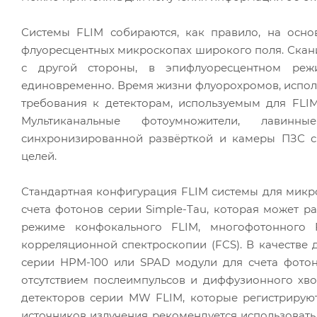
Системы FLIM собираются, как правило, на осн
флуоресцентных микроскопах широкого поля. Ска
с другой стороны, в эпифлуоресцентном ре
единовременно. Время жизни флуорохромов, использ
требования к детекторам, используемым для FLIM
Мультиканальные фотоумножители, лавинн
синхронизированной развёрткой и камеры ПЗС с 
целей.
Стандартная конфигурация FLIM системы для микр
счета фотонов серии Simple-Tau, которая может р
режиме конфокального FLIM, многофотонного F
корреляционной спектроскопии (FCS). В качестве 
серии HPM-100 или SPAD модули для счета фотон
отсутствием послеимпульсов и диффузионного хв
детекторов серии MW FLIM, которые регистрируют
источников излучения рекомендуется использоват