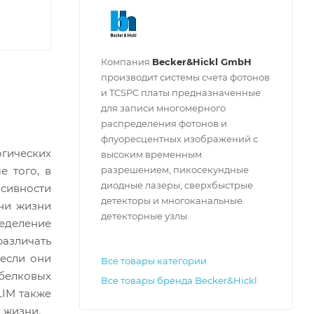
Компания
Becker&Hickl GmbH
производит системы счета фотонов
и TCSPC платы предназначенные
для записи многомерного
распределения фотонов и
флуоресцентных изображений с
огических
высоким временным
е того, в
разрешением, пикосекундные
диодные лазеры, сверхбыстрые
нсивности
детекторы и многоканальные
ни жизни
детекторные узлы.
ределение
азличать
если они
Все товары категории
-белковых
Все товары бренда Becker&Hickl
LIM также
 жизни.