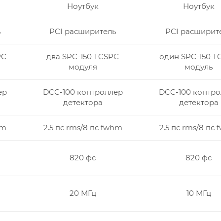
Ноутбук
Ноутбук
ь
PCI расширитель
PCI расширит
PC
два SPC-150 TCSPC
один SPC-150 T
модуля
модуль
ер
DCC-100 контроллер
DCC-100 контро
детектора
детектора
hm
2.5 пс rms/8 пс fwhm
2.5 пс rms/8 пс
820 фс
820 фс
20 МГц
10 МГц