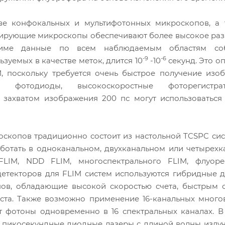
ове конфокальных и мультифотонных микроскопов, а 
нирующие микроскопы обеспечивают более высокое ра
жиме данные по всем наблюдаемым областям со
-9
-6
уемых в качестве меток, длится 10
-10
секунд. Это о
, поскольку требуется очень быстрое получение изо
ые фотодиоды, высокоскоростные фоторегистр
захватом изображения 200 пс могут использоваться 
оскопов традиционно состоит из настольной TCSPC си
аботать в одноканальном, двухканальном или четырех
LIM, NDD FLIM, многоспектрального FLIM, флуоре
детекторов для FLIM систем используются гибридные 
ов, обладающие высокой скоростью счета, быстрым о
оста. Также возможно применение 16-канальных мног
 фотоны одновременно в 16 спектральных каналах. В
ь пикосекундные диодные лазеры с длиной волны излу