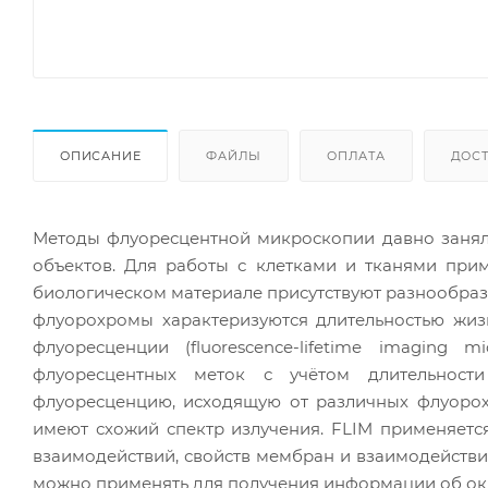
ОПИСАНИЕ
ФАЙЛЫ
ОПЛАТА
ДОС
Методы флуоресцентной микроскопии давно занял
объектов. Для работы с клетками и тканями при
биологическом материале присутствуют разнообра
флуорохромы характеризуются длительностью жи
флуоресценции (fluorescence-lifetime imaging 
флуоресцентных меток с учётом длительност
флуоресценцию, исходящую от различных флуорох
имеют схожий спектр излучения. FLIM применяетс
взаимодействий, свойств мембран и взаимодействи
можно применять для получения информации об ок