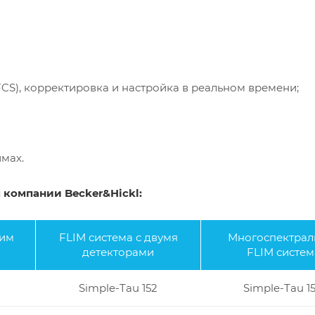
CS), корректировка и настройка в реальном времени;
мах.
 компании Becker&Hickl:
ним
FLIM система с двумя
Многоспектрал
детекторами
FLIM систем
Simple-Tau 152
Simple-Tau 1