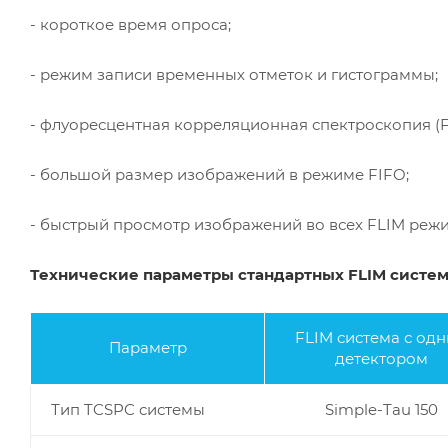
- короткое время опроса;
- режим записи временных отметок и гистограммы;
- флуоресцентная корреляционная спектроскопия (F
- большой размер изображений в режиме FIFO;
- быстрый просмотр изображений во всех FLIM режи
Технические параметры стандартных FLIM систем
FLIM система с од
Параметр
детектором
Тип TCSPC системы
Simple-Tau 150