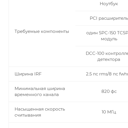
Ноутбук
PCI расширител
Требуемые компоненты
один SPC-150 TCS
модуль
DCC-100 контролл
детектора
Ширина IRF
2.5 пс rms/8 пс fw
Минимальная ширина
820 фс
временного канала
Насыщенная скорость
10 МГц
считывания