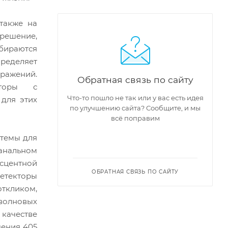
также на
зрешение,
бираются
пределяет
бражений.
Обратная связь по сайту
аторы с
Что-то пошло не так или у вас есть идея
для этих
по улучшению сайта? Сообщите, и мы
всё поправим
стемы для
канальном
сцентной
ОБРАТНАЯ СВЯЗЬ ПО САЙТУ
детекторы
ткликом,
оволновых
 качестве
чения 405