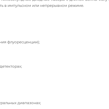
тать в импульсном или непрерывном режиме.
ния флуоресценции);
детекторах;
тральных диапазонах;