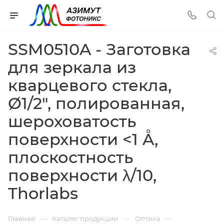
SSM0510A - Заготовка
для зеркала из
кварцевого стекла,
Ø1/2", полированная,
шероховатость
поверхности <1 Å,
плоскостность
поверхности λ/10,
Thorlabs
—
—
—
Главная
Каталог продукции
Оптика