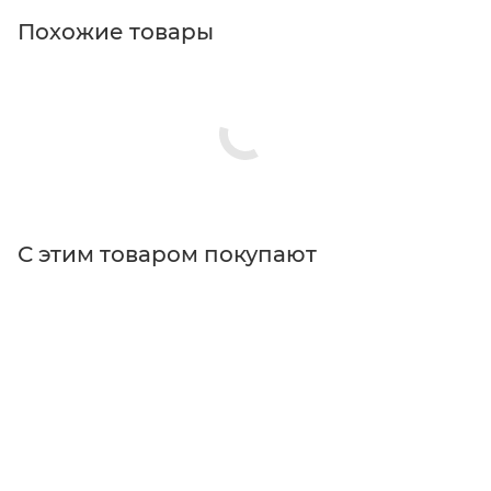
Похожие товары
С этим товаром покупают
Поставщик
Thorlabs
Типы изделий
держатели
Тип держателя
кинематический