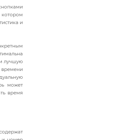
 кнопками
 котором
тистика и
онкретным
птимальна
 и лучшую
 времени
дуальную
рь может
ать время
 содержат
в и номер