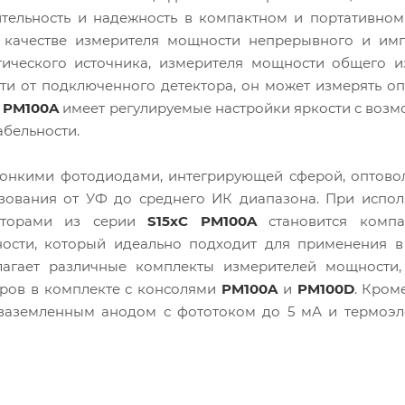
тельность и надежность в компактном и портативном
 качестве измерителя мощности непрерывного и имп
тического источника, измерителя мощности общего и
сти от подключенного детектора, он может измерять о
й
PM100A
имеет регулируемые настройки яркости с воз
абельности.
тонкими фотодиодами, интегрирующей сферой, оптово
зования от УФ до среднего ИК диапазона. При испол
екторами из серии
S15xC PM100A
становится комп
сти, который идеально подходит для применения в
агает различные комплекты измерителей мощности,
ров в комплекте с консолями
PM100A
и
PM100D
. Кром
 заземленным анодом с фототоком до 5 мА и термоэл