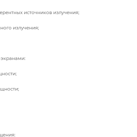
ерентных источников излучения;
ного излучения;
-экранами:
щности;
ощности;
щения: