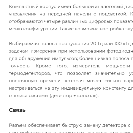
Компактный корпус имеет большой аналоговый дисп
управления на передней панели с подсветкой. 
отображаются четыре различных цифровых показател
меню конфигурации. Также возможна настройка зву
Выбираемая полоса пропускания 20 Гц или 100 кГц
задачам измерения при использовании фотодиодн
для обнаружения импульсов; более низкая полоса 
точность. Кроме того, измеритель мощност
термодетекторов, что позволяет значительно 
постоянную времени, которая может сильно варь
настраиваться на эту индивидуальную константу д
отклика системы (детектор + консоль).
Связь
Разъем обеспечивает быструю замену детектора с
всю информацию о детекторах, включая отслежива