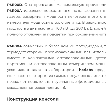
PM100D
. Она предлагает максимальную производи
PM100A
идеально подходит для использования в
лазера, измерителя мощности некогерентного оп
измерителя мощности в волокне и т.д. В зависимо
мощность в диапазоне от 100 пВт до 200 Вт. Диспле
полного отключения подсветки при сохранении чит
PM100A
совместим с более чем 20 фотодиодами, 
термодетекторами, предназначенными для исполь
вместе с компактными оптоволоконными дет
портативным оптоволоконным измерителем мощно
условиях, а также в лаборатории.
Thorlabs
предл
включают некоторые из самых популярных детекто
позволяет подключать неусиленные фотодиоды с
выходным напряжением до 1 В.
Конструкция консоли