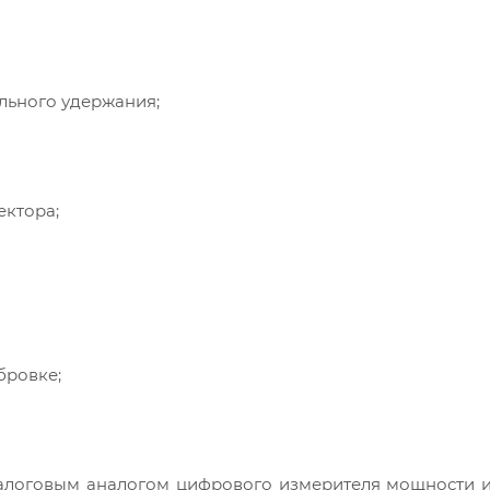
ального удержания;
ектора;
бровке;
алоговым аналогом цифрового измерителя мощности и