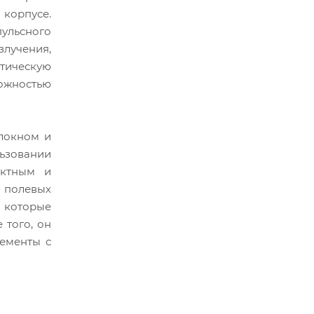
 корпусе.
ульсного
злучения,
птическую
можностью
локном и
ьзовании
актным и
 полевых
 которые
е того, он
ементы с