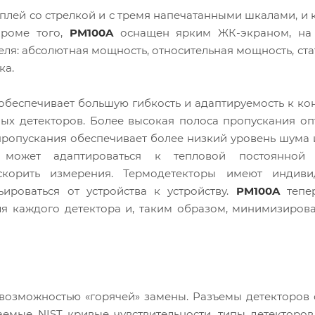
лей со стрелкой и с тремя напечатанными шкалами, и
Кроме того,
PM100A
оснащен ярким ЖК-экраном, на
я: абсолютная мощность, относительная мощность, ста
ка.
 обеспечивает большую гибкость и адаптируемость к к
ых детекторов. Более высокая полоса пропускания о
пропускания обеспечивает более низкий уровень шума
и может адаптироваться к тепловой постоянной
ускорить измерения. Термодетекторы имеют индиви
ироваться от устройства к устройству.
PM100A
тепе
ля каждого детектора и, таким образом, минимизиров
 возможностью «горячей» замены. Разъемы детекторов
емые NIST кривые чувствительности, типы детекторо