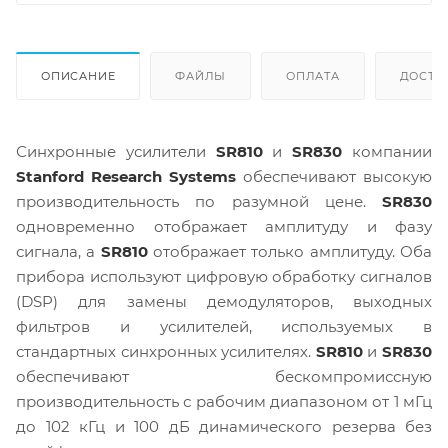
ОПИСАНИЕ
ФАЙЛЫ
ОПЛАТА
ДОСТА
Синхронные усилители
SR810
и
SR830
компании
Stanford Research Systems
обеспечивают высокую
производительность по разумной цене.
SR830
одновременно отображает амплитуду и фазу
сигнала, а
SR810
отображает только амплитуду. Оба
прибора используют цифровую обработку сигналов
(DSP) для замены демодуляторов, выходных
фильтров и усилителей, используемых в
стандартных синхронных усилителях.
SR810
и
SR830
обеспечивают бескомпромиссную
производительность с рабочим диапазоном от 1 мГц
до 102 кГц и 100 дБ динамического резерва без