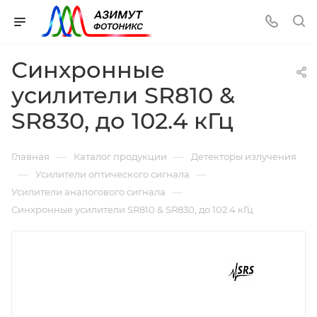
Синхронные
усилители SR810 &
SR830, до 102.4 кГц
—
—
Главная
Каталог продукции
Детекторы излучения
—
—
Усилители оптического сигнала
—
Усилители аналогового сигнала
Синхронные усилители SR810 & SR830, до 102.4 кГц