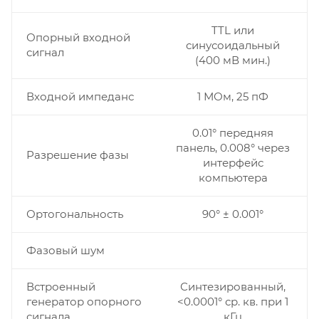
TTL или
Опорный входной
синусоидальный
сигнал
(400 мВ мин.)
Входной импеданс
1 МОм, 25 пФ
0.01° передняя
панель, 0.008° через
Разрешение фазы
интерфейс
компьютера
Ортогональность
90° ± 0.001°
Фазовый шум
Встроенный
Синтезированный,
генератор опорного
<0.0001° ср. кв. при 1
сигнала
кГц