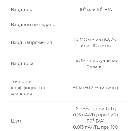
6
8
Вход тока
10
или 10
В/А
Входной импеданс
10 МОм + 25 пФ, AC
Вход напряжения
или DC связь
1 кОм - виртуальная
Вход тока
"земля"
Точность
коэффициента
±1 % (±0.2 % типичн.)
усиления
6 нВ/√Гц при 1 кГц
0.13 пА/√Гц при 1 кГц
6
Шум
(10
В/А)
0.013 пА/√Гц при 100