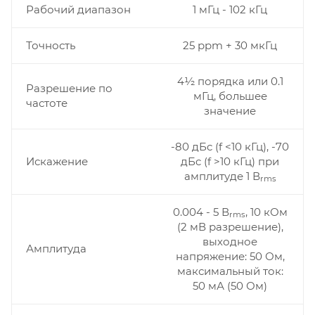
Рабочий диапазон
1 мГц - 102 кГц
Точность
25 ppm + 30 мкГц
4½ порядка или 0.1
Разрешение по
мГц, большее
частоте
значение
-80 дБc (f <10 кГц), -70
Искажение
дБc (f >10 кГц) при
амплитуде 1 В
rms
0.004 - 5 В
, 10 кОм
rms
(2 мВ разрешение),
выходное
Амплитуда
напряжение: 50 Ом,
максимальный ток:
50 мА (50 Ом)