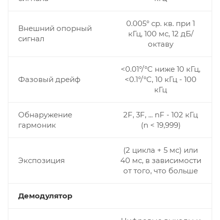
0.005° ср. кв. при 1
Внешний опорный
кГц, 100 мс, 12 дБ/
сигнал
октаву
<0.01°/°C ниже 10 кГц,
Фазовый дрейф
<0.1°/°C, 10 кГц - 100
кГц
Обнаружение
2F, 3F, ... nF - 102 кГц
гармоник
(n < 19,999)
(2 цикла + 5 мс) или
Экспозиция
40 мс, в зависимости
от того, что больше
Демодулятор