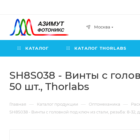
Москва
КАТАЛОГ
КАТАЛОГ THORLABS
SH8S038 - Винты с головк
50 шт., Thorlabs
—
—
—
Главная
Каталог продукции
Оптомеханика
Рас
SH8S038 - Винты с головкой под ключ из стали, резьба: 8-32, дли