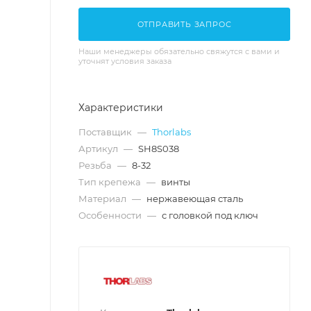
ОТПРАВИТЬ ЗАПРОС
Наши менеджеры обязательно свяжутся с вами и
уточнят условия заказа
Характеристики
Поставщик
—
Thorlabs
Артикул
—
SH8S038
Резьба
—
8-32
Тип крепежа
—
винты
Материал
—
нержавеющая сталь
Особенности
—
с головкой под ключ