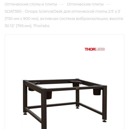
—
—
Оптические столы и плиты
Оптические плиты
SDA7590 - Опора ScienceDesk для оптической плиты 2.5' x 3'
(750 мм x 900 мм), активная система виброизоляции, высота:
30.12" (765 мм), Thorlabs