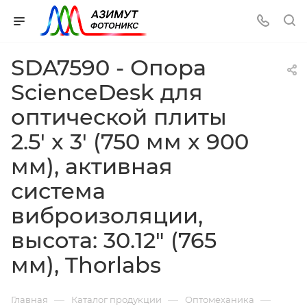
SDA7590 - Опора
ScienceDesk для
оптической плиты
2.5' x 3' (750 мм x 900
мм), активная
система
виброизоляции,
высота: 30.12" (765
мм), Thorlabs
—
—
—
Главная
Каталог продукции
Оптомеханика