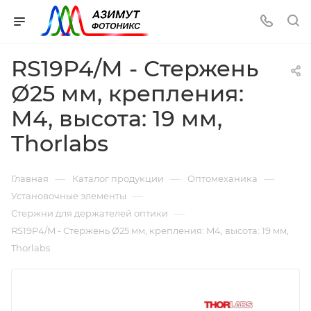
RS19P4/M - Стержень
Ø25 мм, крепления:
M4, высота: 19 мм,
Thorlabs
—
—
—
Главная
Каталог продукции
Оптомеханика
—
Установочные элементы
—
Стержни для держателей оптики
RS19P4/M - Стержень Ø25 мм, крепления: M4, высота: 19 мм,
Thorlabs