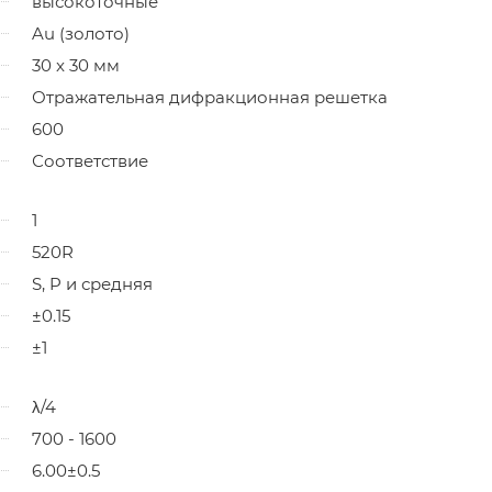
высокоточные
Au (золото)
30 x 30 мм
Отражательная дифракционная решетка
600
Соответствие
1
520R
S, P и средняя
±0.15
±1
λ/4
700 - 1600
6.00±0.5