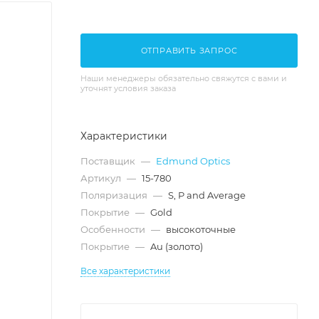
ОТПРАВИТЬ ЗАПРОС
Наши менеджеры обязательно свяжутся с вами и
уточнят условия заказа
Характеристики
Поставщик
—
Edmund Optics
Артикул
—
15-780
Поляризация
—
S, P and Average
Покрытие
—
Gold
Особенности
—
высокоточные
Покрытие
—
Au (золото)
Все характеристики