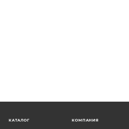
BP057 - Держатель для пленочных светоделителей Ø1
КАТАЛОГ
КОМПАНИЯ