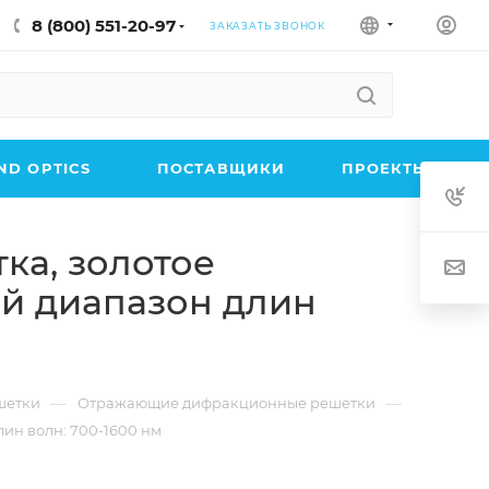
8 (800) 551-20-97
ЗАКАЗАТЬ ЗВОНОК
D OPTICS
ПОСТАВЩИКИ
ПРОЕКТЫ
ка, золотое
чий диапазон длин
—
—
шетки
Отражающие дифракционные решетки
ин волн: 700-1600 нм