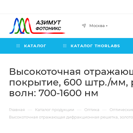
Москва
КАТАЛОГ
КАТАЛОГ THORLABS
Высокоточная отражающ
покрытие, 600 штр./мм, 
волн: 700-1600 нм
—
—
—
Главная
Каталог продукции
Оптика
Оптически
Высокоточная отражающая дифракционная решетка, золотое п