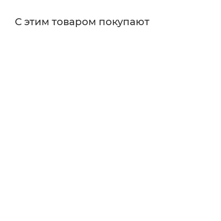
С этим товаром покупают
Поставщик
Thorlabs
Типы изделий
держатели
Диаметр оптики
12.5
Тип товара
Оптические держатели