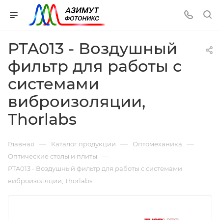
PTA013 - Воздушный
фильтр для работы с
системами
виброизоляции,
Thorlabs
—
—
—
Главная
Каталог продукции
Оптомеханика
—
Оптические столы и плиты
PTA013 - Воздушный фильтр для работы с системами
виброизоляции, Thorlabs