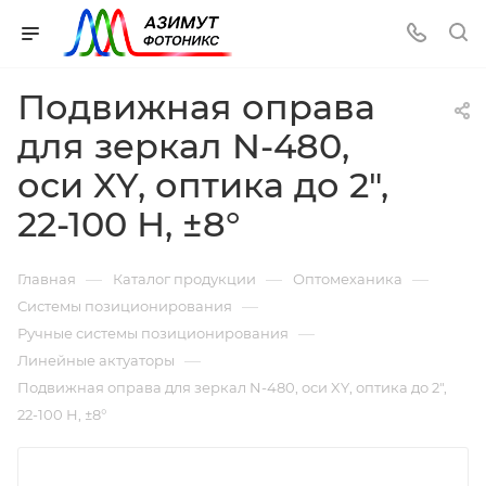
Подвижная оправа
для зеркал N-480,
оси XY, оптика до 2",
22-100 Н, ±8°
—
—
—
Главная
Каталог продукции
Оптомеханика
—
Системы позиционирования
—
Ручные системы позиционирования
—
Линейные актуаторы
Подвижная оправа для зеркал N-480, оси XY, оптика до 2",
22-100 Н, ±8°