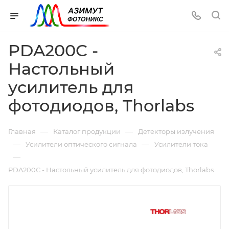
PDA200C -
Настольный
усилитель для
фотодиодов, Thorlabs
—
—
Главная
Каталог продукции
Детекторы излучения
—
—
Усилители оптического сигнала
Усилители тока
—
PDA200C - Настольный усилитель для фотодиодов, Thorlabs