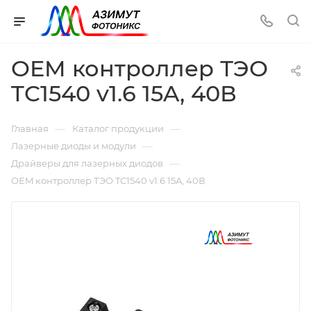
OEM контроллер ТЭО
TC1540 v1.6 15A, 40В
—
—
Главная
Каталог продукции
—
Лазерные диоды и модули
—
Драйверы для лазерных диодов
OEM контроллер ТЭО TC1540 v1.6 15A, 40В