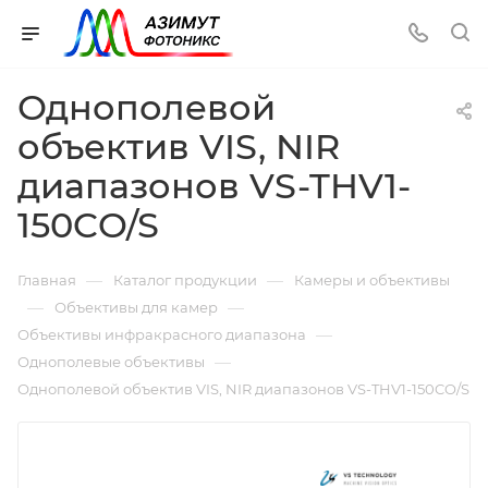
Однополевой
объектив VIS, NIR
диапазонов VS-THV1-
150CO/S
—
—
Главная
Каталог продукции
Камеры и объективы
—
—
Объективы для камер
—
Объективы инфракрасного диапазона
—
Однополевые объективы
Однополевой объектив VIS, NIR диапазонов VS-THV1-150CO/S