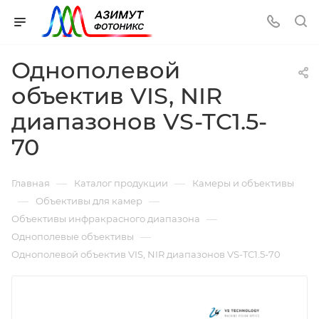
Однополевой
объектив VIS, NIR
диапазонов VS-TC1.5-
70
—
—
Главная
Каталог продукции
Камеры и объективы
—
—
Объективы для камер
—
Объективы инфракрасного диапазона
—
Однополевые объективы
Однополевой объектив VIS, NIR диапазонов VS-TC1.5-70