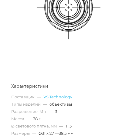
Характеристики
Поставщик
—
VS Technology
Типы изделий
—
объективы
Разрешение, Мп
—
3
Масса
—
38 г
Ø светового пятна, мм
—
11.3
Размеры
—
Ø31 x 27 —38.5 мм