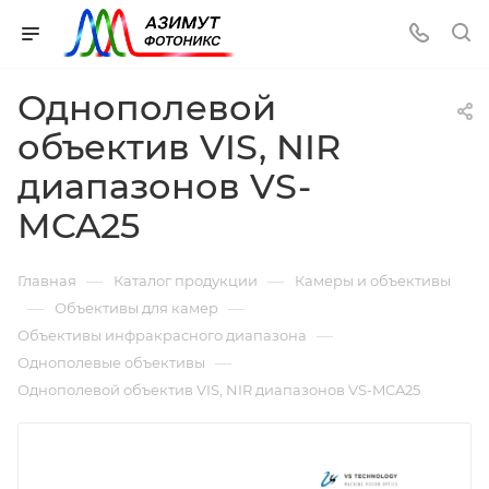
Однополевой
объектив VIS, NIR
диапазонов VS-
MCA25
—
—
Главная
Каталог продукции
Камеры и объективы
—
—
Объективы для камер
—
Объективы инфракрасного диапазона
—
Однополевые объективы
Однополевой объектив VIS, NIR диапазонов VS-MCA25