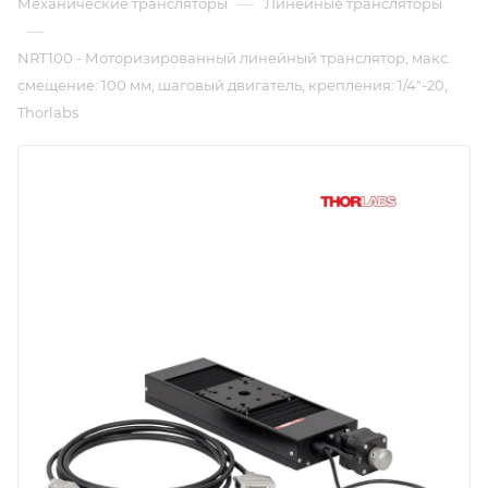
—
Механические трансляторы
Линейные трансляторы
—
NRT100 - Моторизированный линейный транслятор, макс.
смещение: 100 мм, шаговый двигатель, крепления: 1/4"-20,
Thorlabs