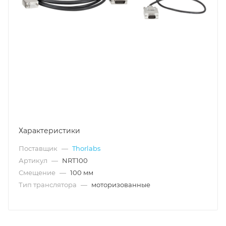
Характеристики
Поставщик
—
Thorlabs
Артикул
—
NRT100
Смещение
—
100 мм
Тип транслятора
—
моторизованные