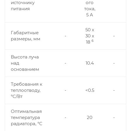
источнику
ого
питания
тока,
5 А
50 х
Габаритные
-
30 х
-
размеры, мм
6
18
Высота луча
над
-
10.4
-
основанием
Требования к
теплоотводу,
-
<0.5
-
°C/Вт
Оптимальная
температура
-
20
-
радиатора, °С