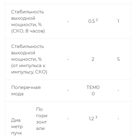
Стабильность
выходной
2
-
0.5
1
мощности, %
(СКО, 8 часов)
Стабильность
выходной
мощности, %
-
2
5
(от импульса к
импульсу, СКО)
Поперечная
ТЕМ0
-
-
мода
0
По
гори
3
-
1.2
-
Диа
зонт
метр
али
пучк