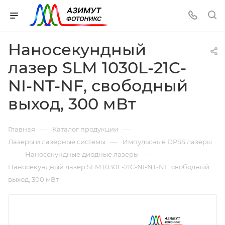
Наносекундный
лазер SLM 1030L-21C-
NI-NT-NF, свободный
выход, 300 мВт
—
—
Главная
Каталог продукции
—
Лазеры и лазерные системы
Импульсные DPSS лазеры
—
—
Наносекундные диодные лазеры
Наносекундный лазер SLM 1030L-21C-NI-NT-NF, свободный
выход, 300 мВт