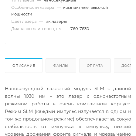
Тип лазера
—
наносекундные
Особенности лазера
—
компактные, высокой
мощности
Цвет лазера
—
ик лазеры
Диапазон длин волн, нм
—
760-7830
ОПИСАНИЕ
ФАЙЛЫ
ОПЛАТА
ДОСТА
Наносекундный лазерный модуль SLM с длиной
волны 1030 нм – это лазер с одночастотным
режимом работы в очень компактном корпусе.
Режим SLM (каждый импульс излучается в одном и
том же продольном режиме) обеспечивает высокую
стабильность от импульса к импульсу, низкий
уровень дрожания фронта сигнала и чрезвычайно