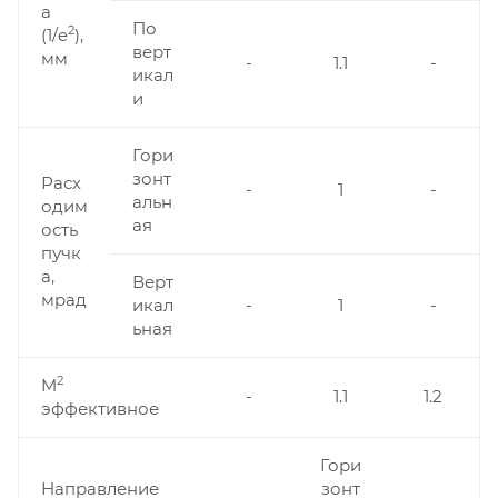
а
По
2
(1/e
),
верт
мм
-
1.1
-
икал
и
Гори
зонт
Расх
-
1
-
альн
одим
ая
ость
пучк
а,
Верт
мрад
икал
-
1
-
ьная
2
M
-
1.1
1.2
эффективное
Гори
Направление
зонт