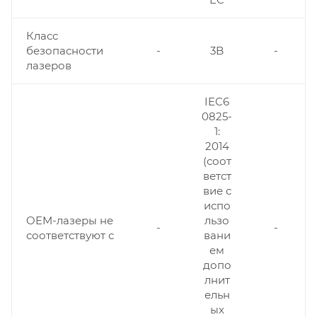
Класс
безопасности
-
3B
-
лазеров
IEC6
0825-
1:
2014
(соот
ветст
вие с
испо
OEM-лазеры не
льзо
-
-
соответствуют с
вани
ем
допо
лнит
ельн
ых