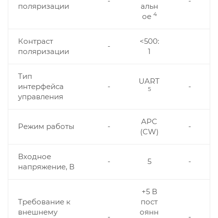
-
-
поляризации
альн
4
ое
Контраст
<500:
-
поляризации
1
Тип
UART
интерфейса
-
-
5
управления
APC
Режим работы
-
-
(CW)
Входное
-
5
-
напряжение, В
+5 В
Требование к
пост
внешнему
оянн
-
-