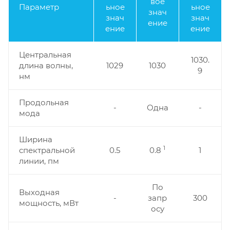
вое
Параметр
ьное
ьное
знач
знач
знач
ение
ение
ение
Центральная
1030.
длина волны,
1029
1030
9
нм
Продольная
-
Одна
-
мода
Ширина
1
спектральной
0.5
0.8
1
линии, пм
По
Выходная
-
запр
300
мощность, мВт
осу