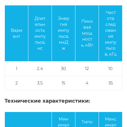
Част
Длит
Энер
ота
Пико
ельн
гия
след
вая
Вари
ость
импу
ован
мощ
ант
импу
льса,
ия
ност
льса,
мкД
импу
ь, кВт
нс
ж
льсо
в, кГц
1
2.4
30
12
10
2
3.5
15
4
35
Технические характеристики:
Мин
Макс
Типо
имал
имал