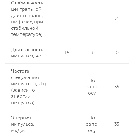
Стабильность
центральной
длины волны,
-
1
2
пм (в час, при
стабильной
температуре)
Длительность
1.5
3
10
импульса, нс
Частота
следования
По
импульсов, кГц
-
запр
35
(зависит от
осу
энергии
импульса)
Энергия
По
импульса,
-
запр
35
мкДж
осу