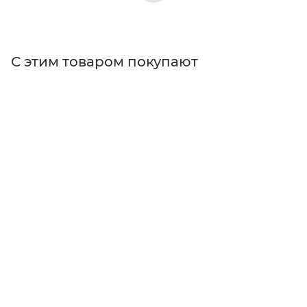
С этим товаром покупают
Поставщик
Thorlabs
Особенности
для нестандартных электронных приборов