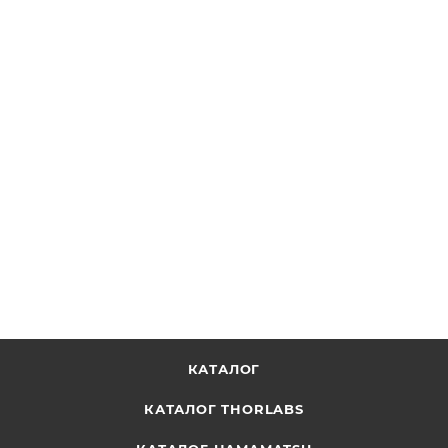
EEDEP10 - Торцевые пластины корпуса без разъемов
для нестандартных электроприборов, 1.75" x 2.25", 10
шт., Thorlabs
ОТПРАВИТЬ ЗАПРОС
КАТАЛОГ
КАТАЛОГ THORLABS