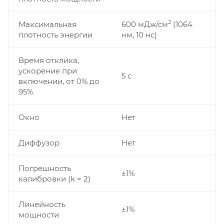
2
Максимальная
600 мДж/см
(1064
плотность энергии
нм, 10 нс)
Время отклика,
ускорение при
5 с
включении, от 0% до
95%
Окно
Нет
Диффузор
Нет
Погрешность
±1%
калибровки (k = 2)
Линейность
±1%
мощности