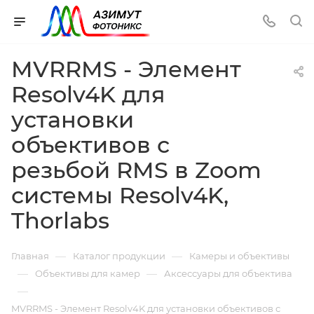
MVRRMS - Элемент
Resolv4K для
установки
объективов с
резьбой RMS в Zoom
системы Resolv4K,
Thorlabs
—
—
Главная
Каталог продукции
Камеры и объективы
—
—
Объективы для камер
Аксессуары для объектива
—
MVRRMS - Элемент Resolv4K для установки объективов с