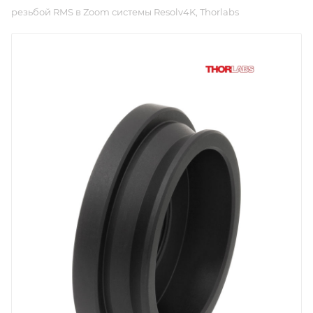
резьбой RMS в Zoom системы Resolv4K, Thorlabs