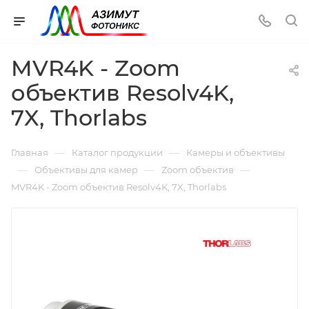
MVR4K - Zoom
объектив Resolv4K,
7X, Thorlabs
—
—
Главная
Каталог продукции
Камеры и объективы
—
—
—
Объективы для камер
Zoom объектив
MVR4K - Zoom объектив Resolv4K, 7X, Thorlabs