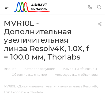
MVR10L -
Дополнительная
увеличительная
линза Resolv4K, 1.0X, f
= 100.0 мм, Thorlabs
—
—
Главная
Каталог продукции
Камеры и объективы
—
—
Объективы для камер
Аксессуары для объектива
—
MVR10L - Дополнительная увеличительная линза Resolv4K,
1.0X, f = 100.0 мм, Thorlabs