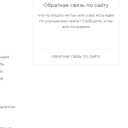
Обратная связь по сайту
Что-то пошло не так или у вас есть идея
по улучшению сайта? Сообщите, и мы
всё поправим
сным
ОБРАТНАЯ СВЯЗЬ ПО САЙТУ
ть
го
де
льтатом