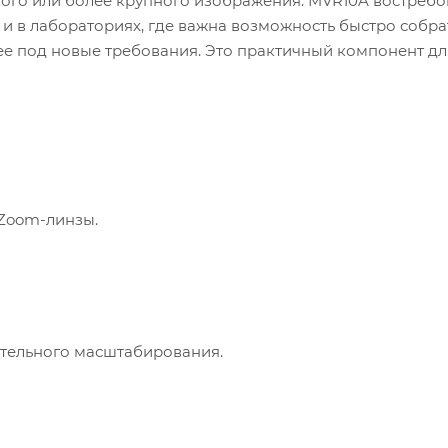
ого или более крупного изображения. MVR10A востребо
 и в лабораториях, где важна возможность быстро собра
ее под новые требования. Это практичный компонент дл
 Zoom-линзы.
ительного масштабирования.