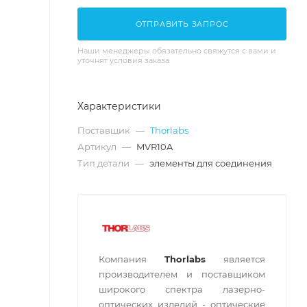
ОТПРАВИТЬ ЗАПРОС
Наши менеджеры обязательно свяжутся с вами и
уточнят условия заказа
Характеристики
Поставщик
—
Thorlabs
Артикул
—
MVR10A
Тип детали
—
элементы для соединения
Компания
Thorlabs
является
производителем и поставщиком
широкого спектра лазерно-
оптических изделий - оптические