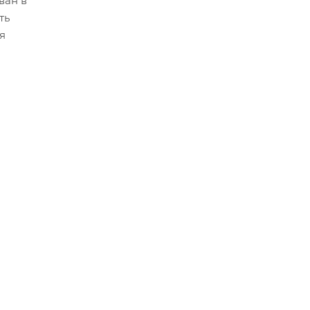
ван в
ть
я