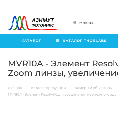
Москва
КАТАЛОГ
КАТАЛОГ THORLABS
MVR10A - Элемент Resol
Zoom линзы, увеличение: 
—
—
Главная
Каталог продукции
Камеры и объективы
MVR10A - Элемент Resolv4K для соединения крепежного адаптер