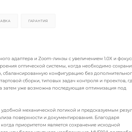
ТАВКА
ГАРАНТИЯ
ного адаптера и Zoom-линзы с увеличением 1.0X и фоку
строения оптической системы, когда необходимо сохрани
ю, сбалансированную конфигурацию без дополнительно
артовой сборки, типовых задач контроля и проектов, г
, а затем уже возможна последующая оптимизация под
с удобной механической логикой и предсказуемым резу
ализа поверхности и документирования. Благодаря
, когда приоритетом является сохранение исходной