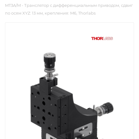
MT3A/M - Транслятор с дифференциальным приводом, сдвиг
по осям XYZ: 13 мм, крепления: M6, Thorlabs