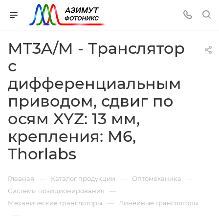
MT3A/M - Транслятор
с
дифференциальным
приводом, сдвиг по
осям XYZ: 13 мм,
крепления: M6,
Thorlabs
—
—
—
Главная
Каталог продукции
Оптомеханика
—
Системы позиционирования
—
Механические трансляторы
Линейные трансляторы
—