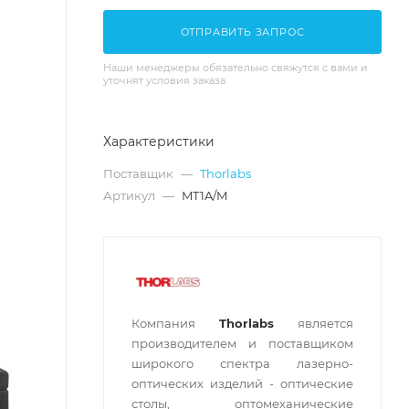
ОТПРАВИТЬ ЗАПРОС
Наши менеджеры обязательно свяжутся с вами и
уточнят условия заказа
Характеристики
Поставщик
—
Thorlabs
Артикул
—
MT1A/M
Компания
Thorlabs
является
производителем и поставщиком
широкого спектра лазерно-
оптических изделий - оптические
столы, оптомеханические