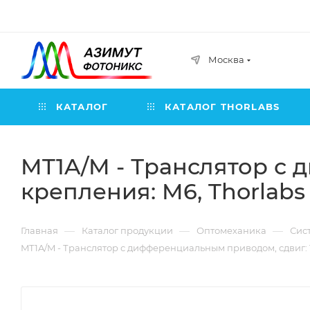
Москва
КАТАЛОГ
КАТАЛОГ THORLABS
MT1A/M - Транслятор с 
крепления: M6, Thorlabs
—
—
—
Главная
Каталог продукции
Оптомеханика
Сис
MT1A/M - Транслятор с дифференциальным приводом, сдвиг: 1