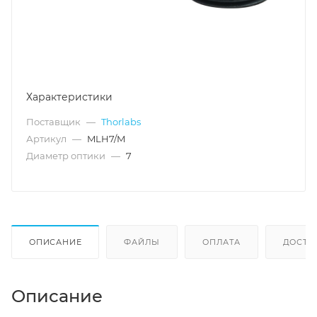
Характеристики
Поставщик
—
Thorlabs
Артикул
—
MLH7/M
Диаметр оптики
—
7
ОПИСАНИЕ
ФАЙЛЫ
ОПЛАТА
ДОСТА
Описание