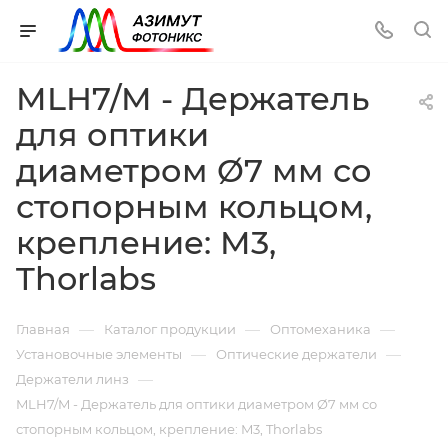
MLH7/M - Держатель
для оптики
диаметром Ø7 мм со
стопорным кольцом,
крепление: M3,
Thorlabs
—
—
—
Главная
Каталог продукции
Оптомеханика
—
—
Установочные элементы
Оптические держатели
—
Держатели линз
MLH7/M - Держатель для оптики диаметром Ø7 мм со
стопорным кольцом, крепление: M3, Thorlabs